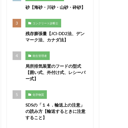
砂【海砂・川砂・山砂・砕砂】
コンクリート診断士
残存膨張量【JCI-DD2法、デン
マーク法、カナダ法】
衛生管理者
局所排気装置のフードの型式
【囲い式、外付け式、レシーバ
ー式】
化学物質
SDSの「１４．輸送上の注意」
の読み方【輸送するときに注意
すること】