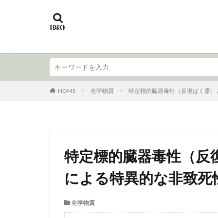
HOME
化学物質
特定標的臓器毒性（反復ばく露）
特定標的臓器毒性（反
による特異的な非致死
化学物質