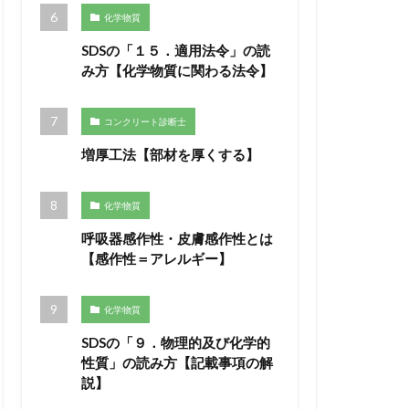
化学物質
SDSの「１５．適用法令」の読
み方【化学物質に関わる法令】
コンクリート診断士
増厚工法【部材を厚くする】
化学物質
呼吸器感作性・皮膚感作性とは
【感作性＝アレルギー】
化学物質
SDSの「９．物理的及び化学的
性質」の読み方【記載事項の解
説】