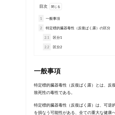
目次
1
一般事項
2
特定標的臓器毒性（反復ばく露）の区分
2.1
区分1
2.2
区分2
一般事項
特定標的臓器毒性（反復ばく露）とは、反
致死性の毒性である。
特定標的臓器毒性（反復ばく露）は、可逆
を損なう可能性がある、全ての重大な健康