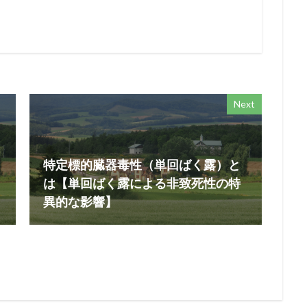
Next
特定標的臓器毒性（単回ばく露）と
は【単回ばく露による非致死性の特
異的な影響】