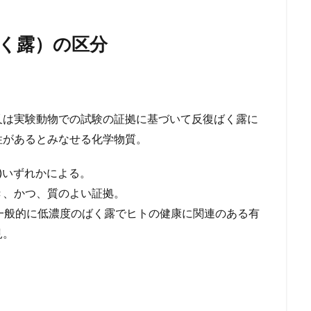
く露）の区分
又は実験動物での試験の証拠に基づいて反復ばく露に
性があるとみなせる化学物質。
b)いずれかによる。
でき、かつ、質のよい証拠。
、一般的に低濃度のばく露でヒトの健康に関連のある有
見。