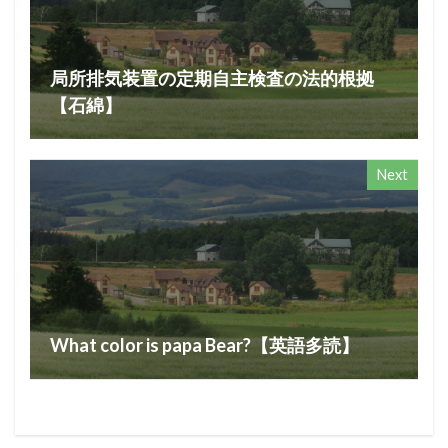
局所排気装置の定期自主検査の法的根拠
【石綿】
Next
What color is papa Bear?【英語多読】