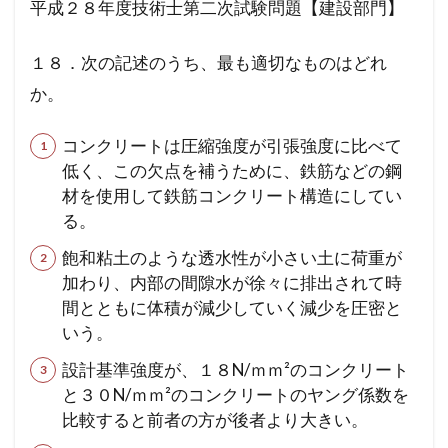
平成２８年度技術士第二次試験問題【建設部門】
１８．次の記述のうち、最も適切なものはどれ
か。
コンクリートは圧縮強度が引張強度に比べて
低く、この欠点を補うために、鉄筋などの鋼
材を使用して鉄筋コンクリート構造にしてい
る。
飽和粘土のような透水性が小さい土に荷重が
加わり、内部の間隙水が徐々に排出されて時
間とともに体積が減少していく減少を圧密と
いう。
設計基準強度が、１８N/ｍｍ²のコンクリート
と３０N/ｍｍ²のコンクリートのヤング係数を
比較すると前者の方が後者より大きい。