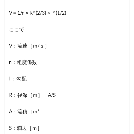
V＝1/n × R^(2/3) × I^(1/2)
ここで
V：流速［ｍ/ｓ］
n：粗度係数
I ：勾配
R：径深［ｍ］＝A/S
A：流積［ｍ²］
S：潤辺［ｍ］