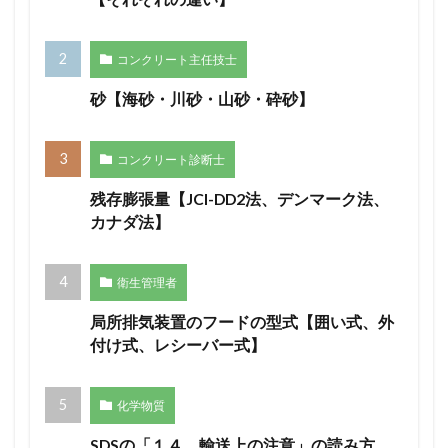
コンクリート主任技士
砂【海砂・川砂・山砂・砕砂】
コンクリート診断士
残存膨張量【JCI-DD2法、デンマーク法、
カナダ法】
衛生管理者
局所排気装置のフードの型式【囲い式、外
付け式、レシーバー式】
化学物質
SDSの「１４．輸送上の注意」の読み方