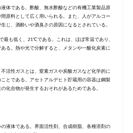
の液体である。酢酸、無水酢酸などの有機工業製品原
中間原料として広く用いられる。また、人がアルコー
が生じ、酒酔いや酒臭さの原因になるとされている。
で最も低く、21℃である。これは、ほぼ常温であり、
である。熱や光で分解すると、メタンや一酸化炭素に
。不活性ガスとは、窒素ガスや炭酸ガスなど化学的に
のことである。アセトアルデヒト貯蔵用の容器は鋼製
性の化合物が発生するおそれがあるためである。
いの液体である。界面活性剤、合成樹脂、各種溶剤の