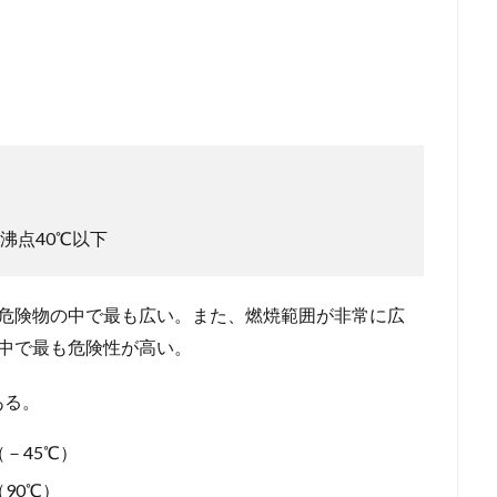
沸点40℃以下
類危険物の中で最も広い。また、燃焼範囲が非常に広
中で最も危険性が高い。
ある。
－45℃）
90℃）