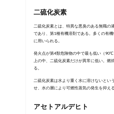
二硫化炭素
二硫化炭素とは、特異な悪臭のある無職の
であり、第1種有機溶剤である。多くの有
に用いられる。
発火点が第4類危険物の中で最も低い（90℃
上の中、二硫化炭素だけが異常に低い。燃
る。
二硫化炭素は水より重く水に溶けないとい
せ、水の層により可燃性蒸気の発生を抑え
アセトアルデヒト