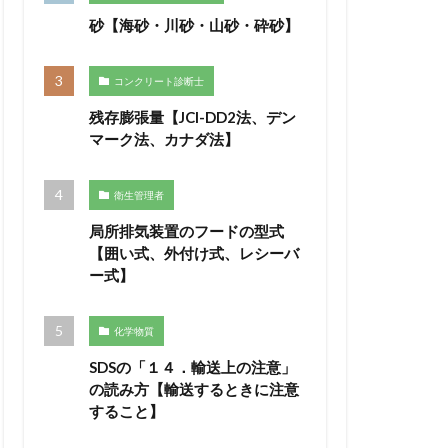
砂【海砂・川砂・山砂・砕砂】
コンクリート診断士
残存膨張量【JCI-DD2法、デン
マーク法、カナダ法】
衛生管理者
局所排気装置のフードの型式
【囲い式、外付け式、レシーバ
ー式】
化学物質
SDSの「１４．輸送上の注意」
の読み方【輸送するときに注意
すること】