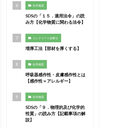
化学物質
SDSの「１５．適用法令」の読
み方【化学物質に関わる法令】
コンクリート診断士
増厚工法【部材を厚くする】
化学物質
呼吸器感作性・皮膚感作性とは
【感作性＝アレルギー】
化学物質
SDSの「９．物理的及び化学的
性質」の読み方【記載事項の解
説】