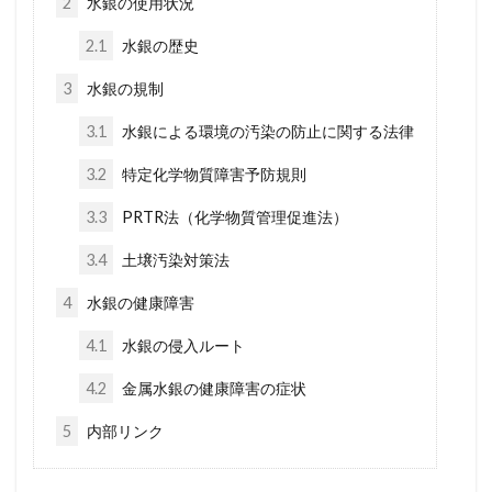
2
水銀の使用状況
2.1
水銀の歴史
3
水銀の規制
3.1
水銀による環境の汚染の防止に関する法律
3.2
特定化学物質障害予防規則
3.3
PRTR法（化学物質管理促進法）
3.4
土壌汚染対策法
4
水銀の健康障害
4.1
水銀の侵入ルート
4.2
金属水銀の健康障害の症状
5
内部リンク